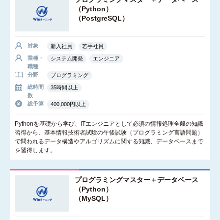
（Python）
（PostgreSQL）
対象
新入社員
若手社員
業種・
システム開発
エンジニア
職種
分野
プログラミング
総時間
35時間以上
数
総予算
400,000円以上
Pythonを基礎から学び、ITエンジニアとして必須の情報処理全般の知識
習得から、基本情報技術者試験の午後試験（プログラミング言語問題）
で問われるデータ構造やアルゴリズムに関する知識、データベースまで
を習得します。
プログラミングマスター＋データベース
（Python）
（MySQL）