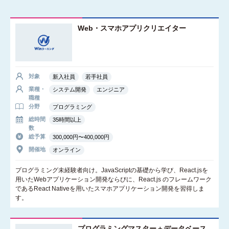
Web・スマホアプリクリエイター
対象
新入社員
若手社員
業種・
システム開発
エンジニア
職種
分野
プログラミング
総時間
35時間以上
数
総予算
300,000円〜400,000円
開催地
オンライン
プログラミング未経験者向け。JavaScriptの基礎から学び、React.jsを
用いたWebアプリケーション開発ならびに、React.js のフレームワーク
であるReact Nativeを用いたスマホアプリケーション開発を習得しま
す。
プログラミングマスター＋データベース