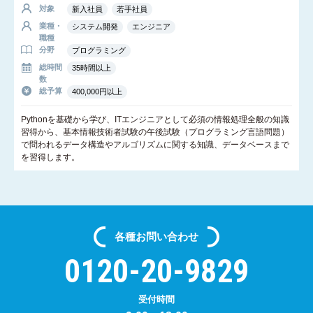
対象
新入社員
若手社員
業種・
システム開発
エンジニア
職種
分野
プログラミング
総時間
35時間以上
数
総予算
400,000円以上
Pythonを基礎から学び、ITエンジニアとして必須の情報処理全般の知識
習得から、基本情報技術者試験の午後試験（プログラミング言語問題）
で問われるデータ構造やアルゴリズムに関する知識、データベースまで
を習得します。
各種
お問い合わせ
0120-20-9829
受付時間