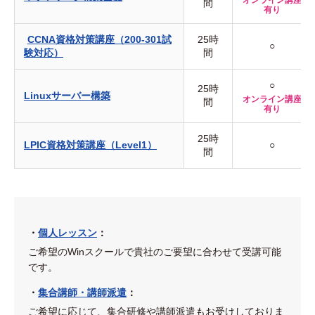
間
有り
CCNA資格対策講座（200-301試
25時
○
験対応）
間
○
25時
Linuxサーバー構築
オンライン講座
間
有り
25時
LPIC資格対策講座（Level1）
○
間
・
個人レッスン
：
ご希望のWinスクールで貴社のご要望に合わせて受講可能
です。
・
集合講師・講師派遣
：
ご希望に応じて、集合研修や講師派遣もお受けしておりま