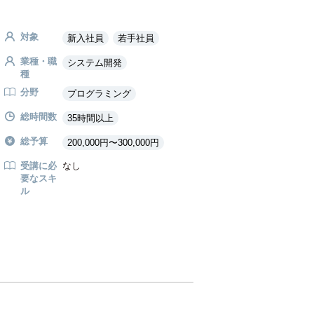
対象
新入社員
若手社員
業種・職
システム開発
種
分野
プログラミング
総時間数
35時間以上
総予算
200,000円〜300,000円
受講に必
なし
要なスキ
ル