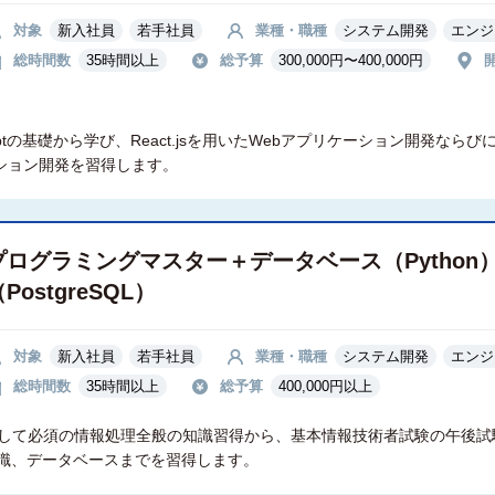
対象
新入社員
若手社員
業種・職種
システム開発
エンジ
総時間数
35時間以上
総予算
300,000円〜400,000円
ptの基礎から学び、React.jsを用いたWebアプリケーション開発ならびに、
ケーション開発を習得します。
プログラミングマスター＋データベース（Python
PostgreSQL）
対象
新入社員
若手社員
業種・職種
システム開発
エンジ
総時間数
35時間以上
総予算
400,000円以上
ニアとして必須の情報処理全般の知識習得から、基本情報技術者試験の午後
識、データベースまでを習得します。