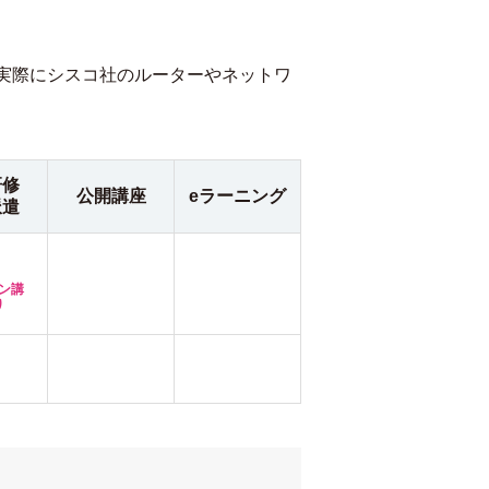
実際にシスコ社のルーターやネットワ
研修
公開講座
eラーニング
派遣
ン講
り