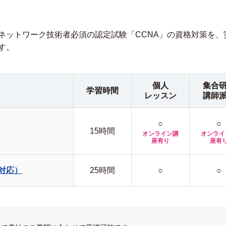
ネットワーク技術者必須の認定試験「CCNA」の資格対策を、
す。
個人
集合
学習時間
レッスン
講師
○
○
15時間
オンライン講
オンライ
座有り
座有
験対応）
25時間
○
○