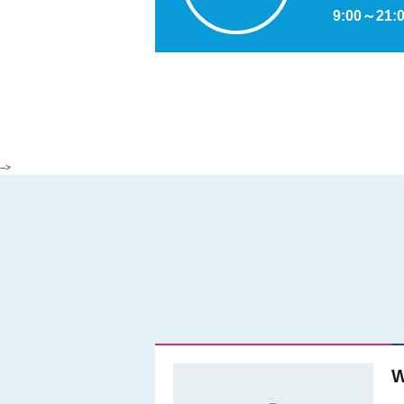
9:00～21:
-->