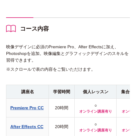
コース内容
映像デザインに必須のPremiere Pro、After Effectsに加え、
Photoshopを追加。映像編集とグラフィックデザインのスキルを
習得できます。
※スクロールで表の内容をご覧いただけます。
講座名
学習時間
個人
レッスン
集合研
○
Premiere Pro CC
20時間
オンライン講座有り
オンラ
○
After Effects CC
20時間
オンライン講座有り
オンラ