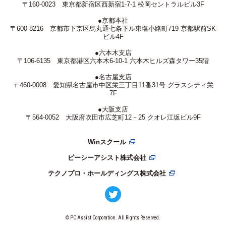
〒160-0023 東京都新宿区西新宿1-7-1 松岡セントラルビル3F
●京都本社
〒600-8216 京都市下京区烏丸通七条下ル東塩小路町719 京都駅前SK
ビル4F
●六本木支店
〒106-6135 東京都港区六本木6-10-1 六本木ヒルズ森タワー35階
●名古屋支店
〒460-0008 愛知県名古屋市中区栄三丁目11番31号 グラスシティ栄
7F
●大阪支店
〒564-0052 大阪府吹田市広芝町12－25 クオレ江坂ビル9F
Winスクール
ピーシーアシスト株式会社
テクノプロ・ホールディングス株式会社
© PC Assist Corporation. All Rights Reserved.