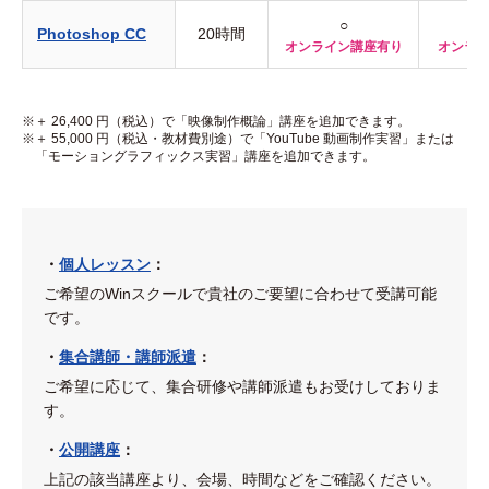
○
Photoshop CC
20時間
オンライン講座有り
オンラ
＋ 26,400 円（税込）で「映像制作概論」講座を追加できます。
＋ 55,000 円（税込・教材費別途）で「YouTube 動画制作実習」または
「モーショングラフィックス実習」講座を追加できます。
・
個人レッスン
：
ご希望のWinスクールで貴社のご要望に合わせて受講可能
です。
・
集合講師・講師派遣
：
ご希望に応じて、集合研修や講師派遣もお受けしておりま
す。
・
公開講座
：
上記の該当講座より、会場、時間などをご確認ください。