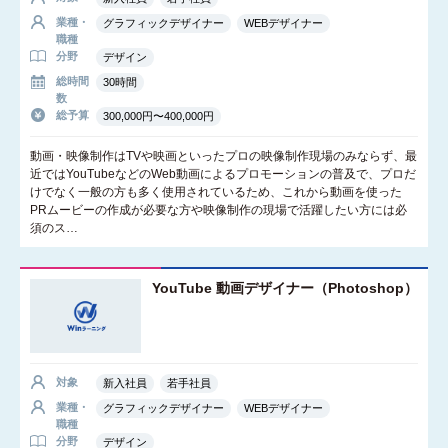
業種・
グラフィックデザイナー
WEBデザイナー
職種
分野
デザイン
総時間
30時間
数
総予算
300,000円〜400,000円
動画・映像制作はTVや映画といったプロの映像制作現場のみならず、最
近ではYouTubeなどのWeb動画によるプロモーションの普及で、プロだ
けでなく一般の方も多く使用されているため、これから動画を使った
PRムービーの作成が必要な方や映像制作の現場で活躍したい方には必
須のス…
YouTube 動画デザイナー（Photoshop）
対象
新入社員
若手社員
業種・
グラフィックデザイナー
WEBデザイナー
職種
分野
デザイン