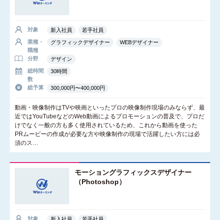
対象
新入社員
若手社員
業種・
グラフィックデザイナー
WEBデザイナー
職種
分野
デザイン
総時間
30時間
数
総予算
300,000円〜400,000円
動画・映像制作はTVや映画といったプロの映像制作現場のみならず、最
近ではYouTubeなどのWeb動画によるプロモーションの普及で、プロだ
けでなく一般の方も多く使用されているため、これから動画を使った
PRムービーの作成が必要な方や映像制作の現場で活躍したい方には必
須のス…
モーショングラフィックスデザイナー
（Photoshop）
対象
新入社員
若手社員