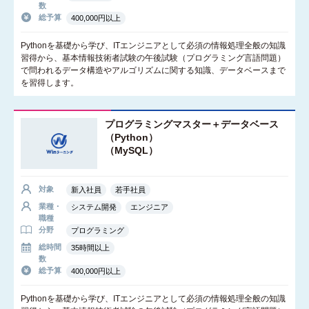
数
総予算
400,000円以上
Pythonを基礎から学び、ITエンジニアとして必須の情報処理全般の知識
習得から、基本情報技術者試験の午後試験（プログラミング言語問題）
で問われるデータ構造やアルゴリズムに関する知識、データベースまで
を習得します。
プログラミングマスター＋データベース
（Python）
（MySQL）
対象
新入社員
若手社員
業種・
システム開発
エンジニア
職種
分野
プログラミング
総時間
35時間以上
数
総予算
400,000円以上
Pythonを基礎から学び、ITエンジニアとして必須の情報処理全般の知識