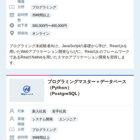
職種
分野
プログラミング
総時間
35時間以上
数
総予算
300,000円〜400,000円
開催地
オンライン
プログラミング未経験者向け。JavaScriptの基礎から学び、React.jsを
用いたWebアプリケーション開発ならびに、React.js のフレームワーク
であるReact Nativeを用いたスマホアプリケーション開発を習得しま
す。
プログラミングマスター＋データベース
（Python）
（PostgreSQL）
対象
新入社員
若手社員
業種・
システム開発
エンジニア
職種
分野
プログラミング
総時間
35時間以上