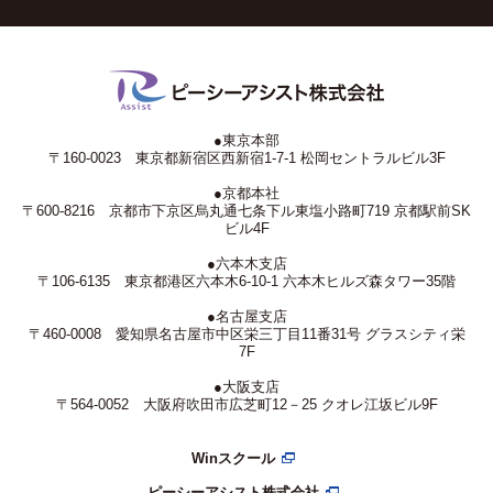
●東京本部
〒160-0023 東京都新宿区西新宿1-7-1 松岡セントラルビル3F
●京都本社
〒600-8216 京都市下京区烏丸通七条下ル東塩小路町719 京都駅前SK
ビル4F
●六本木支店
〒106-6135 東京都港区六本木6-10-1 六本木ヒルズ森タワー35階
●名古屋支店
〒460-0008 愛知県名古屋市中区栄三丁目11番31号 グラスシティ栄
7F
●大阪支店
〒564-0052 大阪府吹田市広芝町12－25 クオレ江坂ビル9F
Winスクール
ピーシーアシスト株式会社