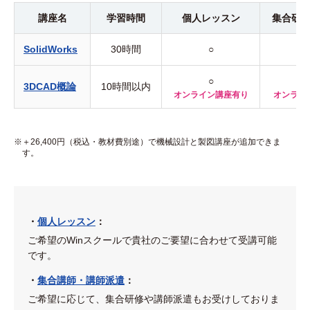
講座名
学習時間
個人
レッスン
集合研
SolidWorks
30時間
○
○
3DCAD概論
10時間以内
オンライン講座有り
オンライ
＋26,400円（税込・教材費別途）で機械設計と製図講座が追加できま
す。
・
個人レッスン
：
ご希望のWinスクールで貴社のご要望に合わせて受講可能
です。
・
集合講師・講師派遣
：
ご希望に応じて、集合研修や講師派遣もお受けしておりま