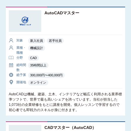
AutoCADマスター
対象
新入社員
若手社員
業種・
機械設計
職種
分野
CAD
総時間
35時間以上
数
総予算
300,000円〜400,000円
開催地
オンライン
AutoCADは機械、建築、土木、インテリアなど幅広く利用される業界標
準ソフトで、世界で最も高いシェアを誇っています。当社が担当した
1,073社の企業研修をもとに講座を開発。個人レッスンで学習するので
初心者でも即戦力のスキルが身に付きます。
CADマスター（AutoCAD）