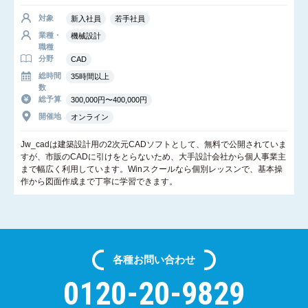
対象
新入社員
若手社員
業種・
機械設計
職種
分野
CAD
総時間
35時間以上
数
総予算
300,000円〜400,000円
開催地
オンライン
Jw_cadは建築設計用の2次元CADソフトとして、無料で公開されていま
すが、市販のCADに引けをとらないため、大手設計会社から個人事業主
まで幅広く利用しています。Winスクールなら個別レッスンで、基本操
作から図面作成まで丁寧に学習できます。
各種
お問い合わせ
0120-20-9829