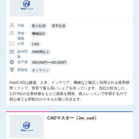
対象
新入社員
若手社員
業種・
機械設計
職種
分野
CAD
総時間
35時間以上
数
総予算
300,000円〜400,000円
開催地
オンライン
AutoCADは建築、土木、インテリア、機械など幅広く利用される業界標
準ソフトで、世界で最も高いシェアを誇っています。当社が担当した
1,073社の企業研修をもとに講座を開発。個人レッスンで学習するので
初心者でも即戦力のスキルが身に付きます。
CADマスター（Jw_cad）