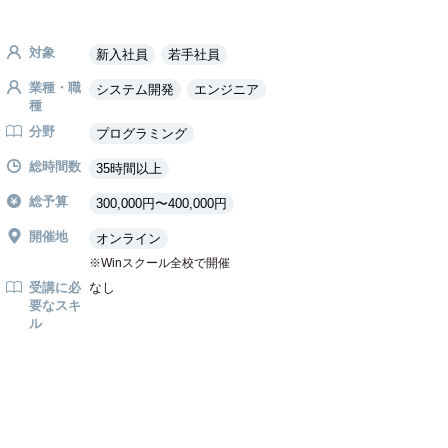
対象
新入社員
若手社員
業種・職
システム開発
エンジニア
種
分野
プログラミング
総時間数
35時間以上
総予算
300,000円〜400,000円
開催地
オンライン
Winスクール全校で開催
受講に必
なし
要なスキ
ル