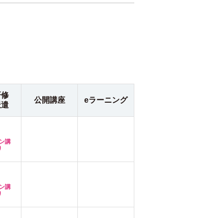
研修
公開講座
eラーニング
派遣
ン講
り
ン講
り