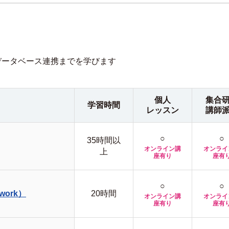
とデータベース連携までを学びます
個人
集合
学習時間
レッスン
講師
○
○
35時間以
オンライン講
オンライ
上
座有り
座有
○
○
work）
20時間
オンライン講
オンライ
座有り
座有