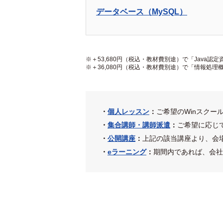
データベース（MySQL）
＋53,680円（税込・教材費別途）で「Java認定資
＋36,080円（税込・教材費別途）で「情報処
・
個人レッスン
：
ご希望のWinスクー
・
集合講師・講師派遣
：
ご希望に応じ
・
公開講座
：
上記の該当講座より、会
・
eラーニング
：
期間内であれば、会社