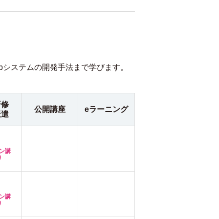
Webシステムの開発手法まで学びます。
研修
公開講座
eラーニング
派遣
ン講
り
ン講
り