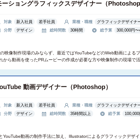
モーショングラフィックスデザイナー（Photosho
対象
新入社員
若手社員
業種・職種
グラフィックデザイナ
分野
デザイン
総時間数
30時間
総予算
300,000円〜
の映像制作現場のみならず、最近ではYouTubeなどのWeb動画によ
れから動画を使ったPRムービーの作成が必要な方や映像制作の現場で
YouTube 動画デザイナー（Photoshop）
対象
新入社員
若手社員
業種・職種
グラフィックデザイナ
分野
デザイン
総時間数
35時間以上
総予算
100,00
oとYouTube動画の制作手法に加え、Illustratorによるグラフィックデザ