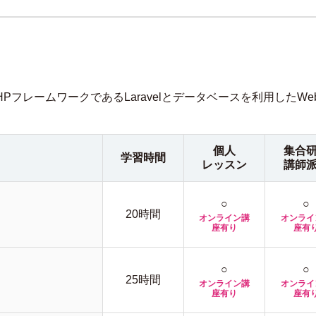
PフレームワークであるLaravelとデータベースを利用した
個人
集合
学習時間
レッスン
講師
○
○
20時間
オンライン講
オンライ
座有り
座有
○
○
25時間
オンライン講
オンライ
座有り
座有