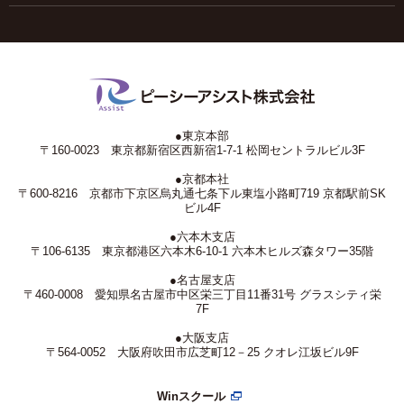
●東京本部
〒160-0023 東京都新宿区西新宿1-7-1 松岡セントラルビル3F
●京都本社
〒600-8216 京都市下京区烏丸通七条下ル東塩小路町719 京都駅前SK
ビル4F
●六本木支店
〒106-6135 東京都港区六本木6-10-1 六本木ヒルズ森タワー35階
●名古屋支店
〒460-0008 愛知県名古屋市中区栄三丁目11番31号 グラスシティ栄
7F
●大阪支店
〒564-0052 大阪府吹田市広芝町12－25 クオレ江坂ビル9F
Winスクール