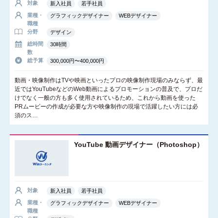
対象
新入社員
若手社員
業種・
グラフィックデザイナー
WEBデザイナー
職種
分野
デザイン
総時間
30時間
数
総予算
300,000円〜400,000円
動画・映像制作はTVや映画といったプロの映像制作現場のみならず、最
近ではYouTubeなどのWeb動画によるプロモーションの普及で、プロだ
けでなく一般の方も多く使用されているため、これから動画を使った
PRムービーの作成が必要な方や映像制作の現場で活躍したい方には必
須のス…
YouTube 動画デザイナー（Photoshop）
対象
新入社員
若手社員
業種・
グラフィックデザイナー
WEBデザイナー
職種