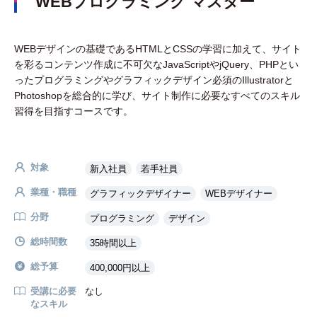
WEBプログラミング マスター
WEBデザインの基礎であるHTMLとCSSの学習に加えて、サイト
を彩るコンテンツ作成に不可欠なJavaScriptやjQuery、PHPとい
ったプログラミングやグラフィックデザイン必須のIllustratorと
Photoshopを総合的に学び、サイト制作に必要なすべてのスキル
習得を目指すコースです。
対象
新入社員
若手社員
業種・職種
グラフィックデザイナー
WEBデザイナー
分野
プログラミング
デザイン
総時間数
35時間以上
総予算
400,000円以上
受講に必要
なし
なスキル