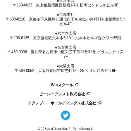
●東京本部
〒160-0023 東京都新宿区西新宿1-7-1 松岡セントラルビル3F
●京都本社
〒600-8216 京都市下京区烏丸通七条下ル東塩小路町719 京都駅前SK
ビル4F
●六本木支店
〒106-6135 東京都港区六本木6-10-1 六本木ヒルズ森タワー35階
●名古屋支店
〒460-0008 愛知県名古屋市中区栄三丁目11番31号 グラスシティ栄
7F
●大阪支店
〒564-0052 大阪府吹田市広芝町12－25 クオレ江坂ビル9F
Winスクール
ピーシーアシスト株式会社
テクノプロ・ホールディングス株式会社
© PC Assist Corporation. All Rights Reserved.