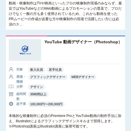
動画・映像制作はTVや映画といったプロの映像制作現場のみならず、最
近ではYouTubeなどのWeb動画によるプロモーションの普及で、プロだ
けでなく一般の方も多く使用されているため、これから動画を使った
PRムービーの作成が必要な方や映像制作の現場で活躍したい方には必
須のス…
YouTube 動画デザイナー（Photoshop）
対象
新入社員
若手社員
業種・
グラフィックデザイナー
WEBデザイナー
職種
分野
デザイン
総時間
35時間以上
数
総予算
100,000円〜200,000円
本格的な映像制作に必須のPremiere ProとYouTube動画の制作手法に加
え、Illustratorによるグラフィックデザインスキルまで習得します。
※Photoshop講座はIllustrator講座に振替可能です。