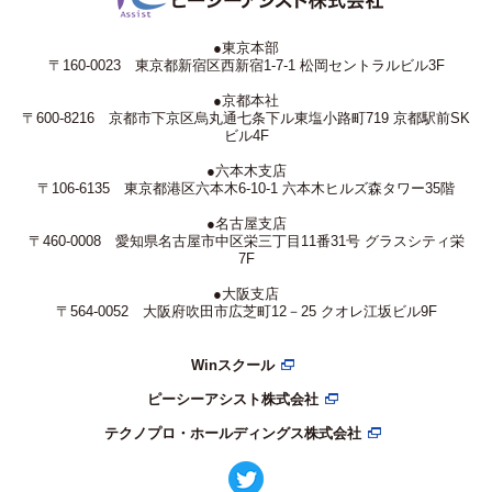
●東京本部
〒160-0023 東京都新宿区西新宿1-7-1 松岡セントラルビル3F
●京都本社
〒600-8216 京都市下京区烏丸通七条下ル東塩小路町719 京都駅前SK
ビル4F
●六本木支店
〒106-6135 東京都港区六本木6-10-1 六本木ヒルズ森タワー35階
●名古屋支店
〒460-0008 愛知県名古屋市中区栄三丁目11番31号 グラスシティ栄
7F
●大阪支店
〒564-0052 大阪府吹田市広芝町12－25 クオレ江坂ビル9F
Winスクール
ピーシーアシスト株式会社
テクノプロ・ホールディングス株式会社