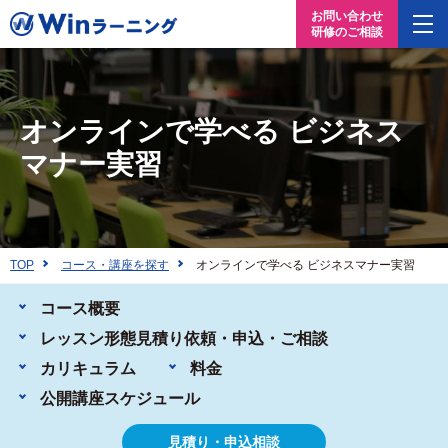
お問い合わせ
研修のご相談
オンラインで学べる ビジネス
マナー実習
TOP
コース・講座を探す
オンラインで学べる ビジネスマナー実習
コース概要
レッスン形態
見積り依頼・申込・ご相談
カリキュラム
料金
公開講座
スケジュール
見積り・申込相談