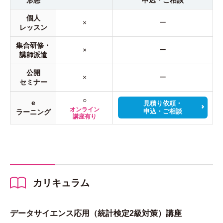
形態
申込・ご相談
個人
×
ー
レッスン
集合研修・
×
ー
講師派遣
公開
×
ー
セミナー
○
e
見積り依頼・
オンライン
申込・ご相談
ラーニング
講座有り
カリキュラム
データサイエンス応用（統計検定2級対策）講座