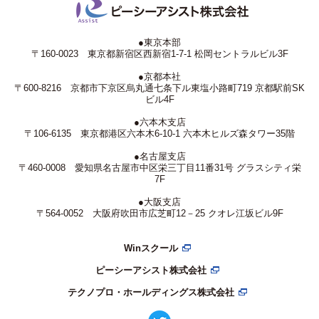
●東京本部
〒160-0023 東京都新宿区西新宿1-7-1 松岡セントラルビル3F
●京都本社
〒600-8216 京都市下京区烏丸通七条下ル東塩小路町719 京都駅前SK
ビル4F
●六本木支店
〒106-6135 東京都港区六本木6-10-1 六本木ヒルズ森タワー35階
●名古屋支店
〒460-0008 愛知県名古屋市中区栄三丁目11番31号 グラスシティ栄
7F
●大阪支店
〒564-0052 大阪府吹田市広芝町12－25 クオレ江坂ビル9F
Winスクール
ピーシーアシスト株式会社
テクノプロ・ホールディングス株式会社