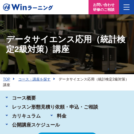
お問い合わせ
研修のご相談
データサイエンス応用（統計検
定2級対策）講座
TOP
コース・講座を探す
データサイエンス応用（統計検定2級対策）
講座
コース概要
レッスン形態
見積り依頼・申込・ご相談
カリキュラム
料金
公開講座
スケジュール