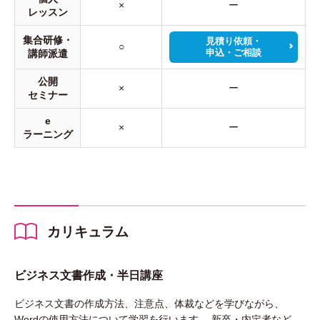
×
ー
レッスン
集合研修・
見積り依頼・
○
申込・ご相談
講師派遣
公開
×
ー
セミナー
e
×
ー
ラーニング
カリキュラム
ビジネス文書作成・半日講座
ビジネス文書の作成方法、注意点、体裁などを学びながら、
Wordの使用方法について学習を行います。 新卒・内定者など、