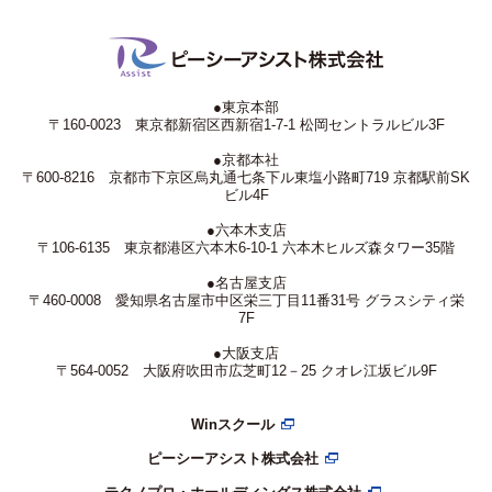
●東京本部
〒160-0023 東京都新宿区西新宿1-7-1 松岡セントラルビル3F
●京都本社
〒600-8216 京都市下京区烏丸通七条下ル東塩小路町719 京都駅前SK
ビル4F
●六本木支店
〒106-6135 東京都港区六本木6-10-1 六本木ヒルズ森タワー35階
●名古屋支店
〒460-0008 愛知県名古屋市中区栄三丁目11番31号 グラスシティ栄
7F
●大阪支店
〒564-0052 大阪府吹田市広芝町12－25 クオレ江坂ビル9F
Winスクール
ピーシーアシスト株式会社