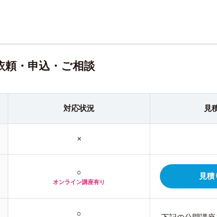
依頼・申込・ご相談
対応状況
見
×
○
見積
オンライン
講座有り
○