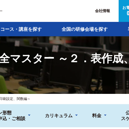
お
会社情報
ー
コース・講座を探す
全国の研修会場を探す
l完全マスター ～２．表作
、印刷設定、関数編～
ン形態
カリキュラム
料金
申込・ご相談
ス