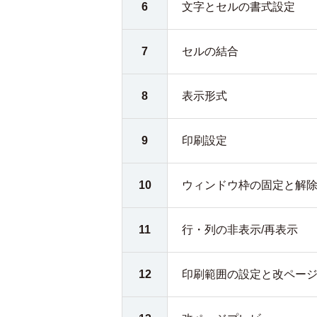
6
文字とセルの書式設定
7
セルの結合
8
表示形式
9
印刷設定
10
ウィンドウ枠の固定と解
11
行・列の非表示/再表示
12
印刷範囲の設定と改ペー