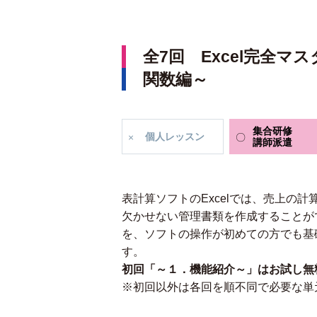
全7回 Excel完全マ
関数編～
集合研修
個人
レッスン
講師派遣
表計算ソフトのExcelでは、売上の
欠かせない管理書類を作成することがで
を、ソフトの操作が初めての方でも基
す。
初回「～１．機能紹介～」はお試し無
※初回以外は各回を順不同で必要な単