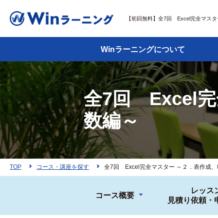
【初回無料】全7回 Excel完全マスタ
Winラーニングについて
全7回 Exce
数編～
TOP
コース・講座を探す
全7回 Excel完全マスター ～２．表作成
レッス
コース概要
見積り依頼・