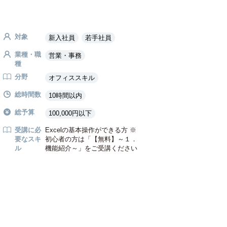
対象
新入社員
若手社員
業種・職
営業・事務
種
分野
オフィススキル
総時間数
10時間以内
総予算
100,000円以下
受講に必
Excelの基本操作ができる方 ※
要なスキ
初心者の方は「【無料】～１．
ル
機能紹介～」をご受講ください