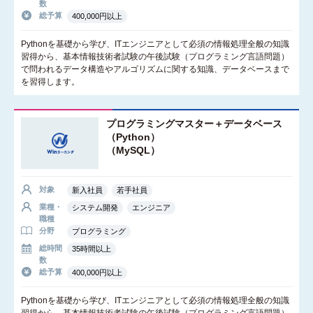
数
総予算
400,000円以上
Pythonを基礎から学び、ITエンジニアとして必須の情報処理全般の知識
習得から、基本情報技術者試験の午後試験（プログラミング言語問題）
で問われるデータ構造やアルゴリズムに関する知識、データベースまで
を習得します。
プログラミングマスター＋データベース
（Python）
（MySQL）
対象
新入社員
若手社員
業種・
システム開発
エンジニア
職種
分野
プログラミング
総時間
35時間以上
数
総予算
400,000円以上
Pythonを基礎から学び、ITエンジニアとして必須の情報処理全般の知識