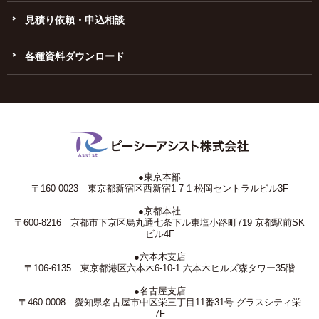
見積り依頼・申込相談
各種資料ダウンロード
●東京本部
〒160-0023 東京都新宿区西新宿1-7-1 松岡セントラルビル3F
●京都本社
〒600-8216 京都市下京区烏丸通七条下ル東塩小路町719 京都駅前SK
ビル4F
●六本木支店
〒106-6135 東京都港区六本木6-10-1 六本木ヒルズ森タワー35階
●名古屋支店
〒460-0008 愛知県名古屋市中区栄三丁目11番31号 グラスシティ栄
7F