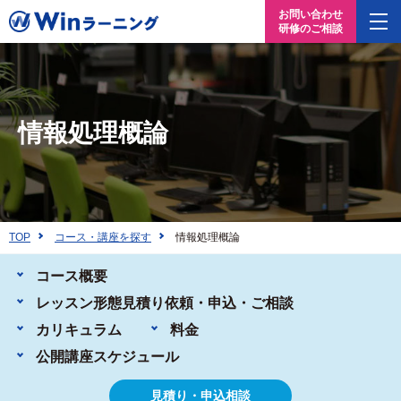
お問い合わせ
研修のご相談
情報処理概論
TOP
コース・講座を探す
情報処理概論
コース概要
レッスン形態
見積り依頼・申込・ご相談
カリキュラム
料金
公開講座
スケジュール
見積り・申込相談