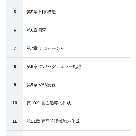
5
第5章 制御構造
6
第6章 配列
7
第7章 プロシージャ
8
第8章 デバッグ、エラー処理
9
第9章 VBA実践
10
第10章 画面遷移の作成
11
第11章 商品管理機能の作成