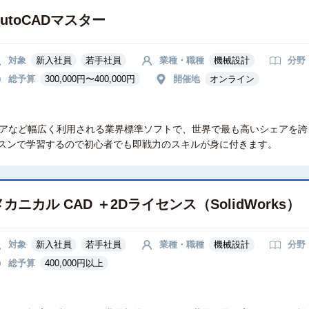
AutoCADマスター
対象
新入社員
若手社員
業種・職種
機械設計
分野
総予算
300,000円〜400,000円
開催地
オンライン
テリアなど幅広く利用される業界標準ソフトで、世界で最も高いシェアを誇っ
スンで学習するので初心者でも即戦力のスキルが身に付きます。
メカニカル CAD ＋2Dライセンス（SolidWorks）
対象
新入社員
若手社員
業種・職種
機械設計
分野
総予算
400,000円以上