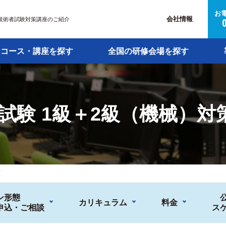
お
会社情報
用技術者試験対策講座のご紹介
コース・講座を探す
全国の研修会場を探す
試験 1級＋2級（機械）対
策
ン形態
カリキュラム
料金
申込・ご相談
ス