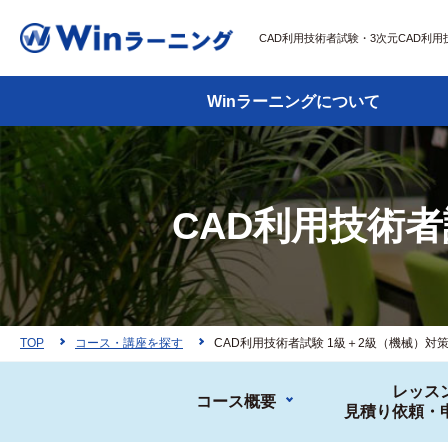
CAD利用技術者試験・3次元CAD利
Winラーニングについて
CAD利用技術者
TOP
コース・講座を探す
CAD利用技術者試験 1級＋2級（機械）対
レッス
コース概要
見積り依頼・