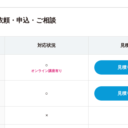
依頼・申込・ご相談
対応状況
見
○
見積
オンライン
講座有り
○
見積
×