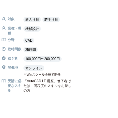
対象
新入社員
若手社員
業種・職
機械設計
種
分野
CAD
総時間数
25時間
総予算
100,000円〜200,000円
開催地
オンライン
Winスクール全校で開催
受講に必
「AutoCAD LT 講座」修了者 ま
要なスキ
たは、同程度のスキルをお持ち
ル
の方