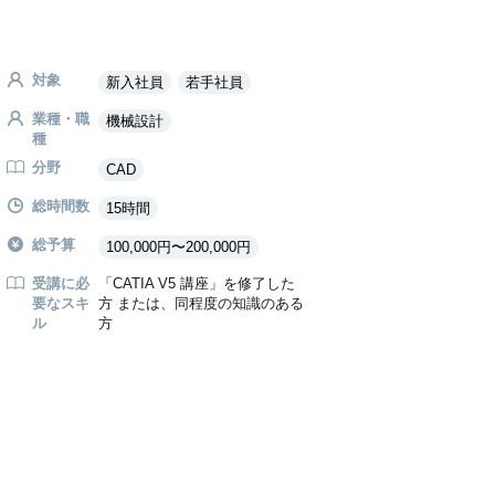
対象
新入社員
若手社員
業種・職
機械設計
種
分野
CAD
総時間数
15時間
総予算
100,000円〜200,000円
受講に必
「CATIA V5 講座」を修了した
要なスキ
方 または、同程度の知識のある
ル
方