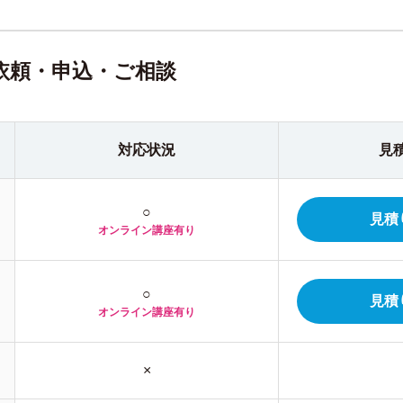
依頼・申込・ご相談
対応状況
見
○
見積
オンライン
講座有り
○
見積
オンライン
講座有り
×