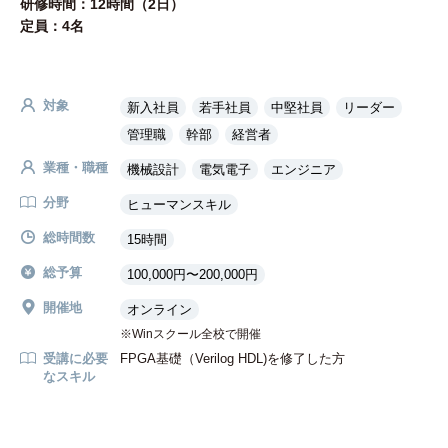
研修時間：12時間（2日）
定員：4名
対象
新入社員
若手社員
中堅社員
リーダー
管理職
幹部
経営者
業種・職種
機械設計
電気電子
エンジニア
分野
ヒューマンスキル
総時間数
15時間
総予算
100,000円〜200,000円
開催地
オンライン
Winスクール全校で開催
受講に必要
FPGA基礎（Verilog HDL)を修了した方
なスキル