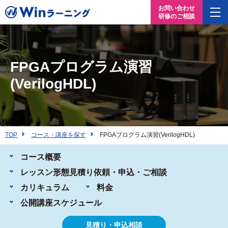
お問い合わせ
研修のご相談
FPGAプログラム演習
(VerilogHDL)
TOP
コース・講座を探す
FPGAプログラム演習(VerilogHDL)
コース概要
レッスン形態
見積り依頼・申込・ご相談
カリキュラム
料金
公開講座
スケジュール
見積り・申込相談