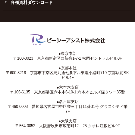
各種資料ダウンロード
●東京本部
〒160-0023 東京都新宿区西新宿1-7-1 松岡セントラルビル3F
●京都本社
〒600-8216 京都市下京区烏丸通七条下ル東塩小路町719 京都駅前SK
ビル4F
●六本木支店
〒106-6135 東京都港区六本木6-10-1 六本木ヒルズ森タワー35階
●名古屋支店
〒460-0008 愛知県名古屋市中区栄三丁目11番31号 グラスシティ栄
7F
●大阪支店
〒564-0052 大阪府吹田市広芝町12－25 クオレ江坂ビル9F