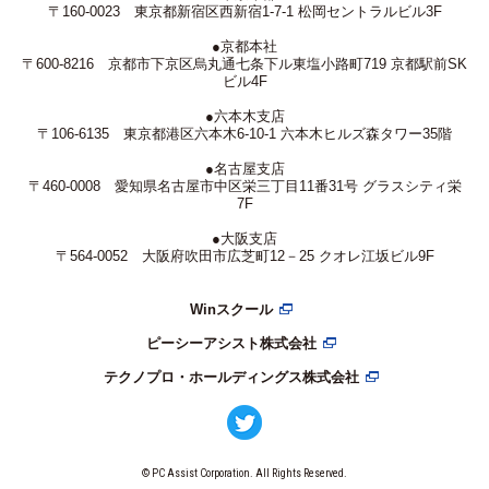
〒160-0023 東京都新宿区西新宿1-7-1 松岡セントラルビル3F
●京都本社
〒600-8216 京都市下京区烏丸通七条下ル東塩小路町719 京都駅前SK
ビル4F
●六本木支店
〒106-6135 東京都港区六本木6-10-1 六本木ヒルズ森タワー35階
●名古屋支店
〒460-0008 愛知県名古屋市中区栄三丁目11番31号 グラスシティ栄
7F
●大阪支店
〒564-0052 大阪府吹田市広芝町12－25 クオレ江坂ビル9F
Winスクール
ピーシーアシスト株式会社
テクノプロ・ホールディングス株式会社
© PC Assist Corporation. All Rights Reserved.