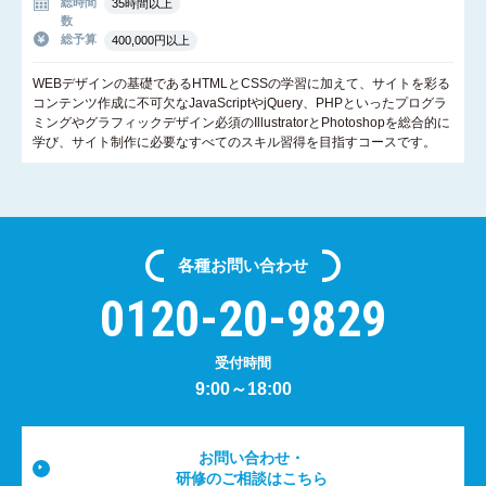
総時間
35時間以上
数
総予算
400,000円以上
WEBデザインの基礎であるHTMLとCSSの学習に加えて、サイトを彩る
コンテンツ作成に不可欠なJavaScriptやjQuery、PHPといったプログラ
ミングやグラフィックデザイン必須のIllustratorとPhotoshopを総合的に
学び、サイト制作に必要なすべてのスキル習得を目指すコースです。
各種
お問い合わせ
0120-20-9829
受付時間
9:00～18:00
お問い合わせ・
研修のご相談はこちら