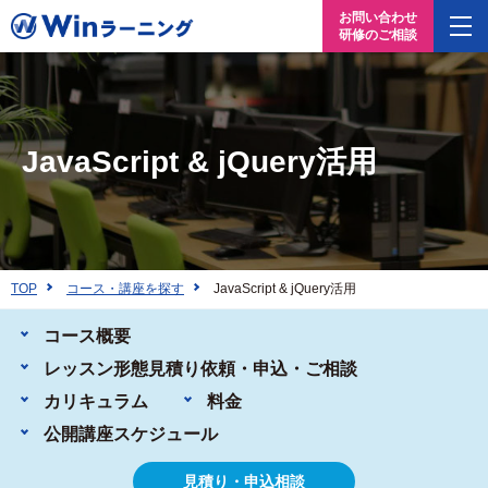
お問い合わせ
研修のご相談
JavaScript & jQuery活用
TOP
コース・講座を探す
JavaScript & jQuery活用
コース概要
レッスン形態
見積り依頼・申込・ご相談
カリキュラム
料金
公開講座
スケジュール
見積り・申込相談