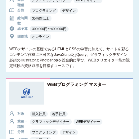
グラフィックデザイナー
WEBデザイナー
職種
分野
プログラミング
デザイン
総時間
35時間以上
数
総予算
300,000円〜400,000円
開催地
オンライン
WEBデザインの基礎であるHTMLとCSSの学習に加えて、サイトを彩る
コンテンツ作成に不可欠なJavaScriptとjQuery、グラフィックデザイン
必須のIllustratorとPhotoshopを総合的に学び、WEBクリエイター能力認
定試験の資格取得を目指すコースです。
WEBプログラミング マスター
対象
新入社員
若手社員
業種・
グラフィックデザイナー
WEBデザイナー
職種
分野
プログラミング
デザイン