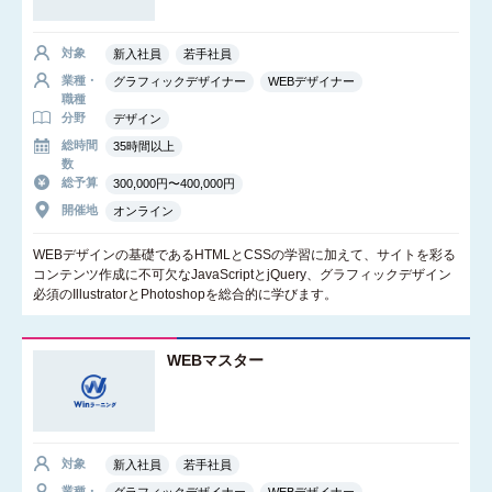
対象
新入社員
若手社員
業種・
グラフィックデザイナー
WEBデザイナー
職種
分野
デザイン
総時間
35時間以上
数
総予算
300,000円〜400,000円
開催地
オンライン
WEBデザインの基礎であるHTMLとCSSの学習に加えて、サイトを彩る
コンテンツ作成に不可欠なJavaScriptとjQuery、グラフィックデザイン
必須のIllustratorとPhotoshopを総合的に学びます。
WEBマスター
対象
新入社員
若手社員
業種・