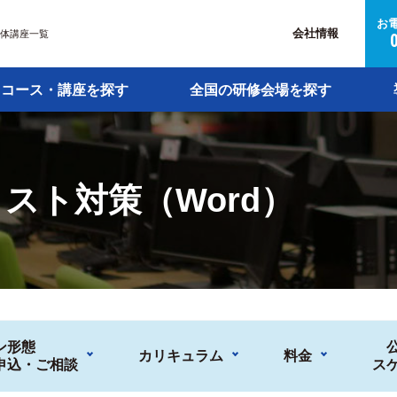
お
会社情報
ss単体講座一覧
コース・講座を探す
全国の研修会場を探す
スト対策（Word）
ン形態
カリキュラム
料金
申込・ご相談
ス