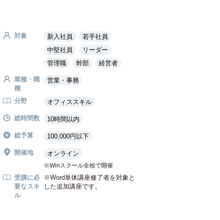
対象
新入社員
若手社員
中堅社員
リーダー
管理職
幹部
経営者
業種・職
営業・事務
種
分野
オフィススキル
総時間数
10時間以内
総予算
100,000円以下
開催地
オンライン
Winスクール全校で開催
受講に必
※Word単体講座修了者を対象と
要なスキ
した追加講座です。
ル