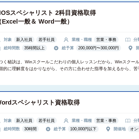
MOSスペシャリスト 2科目資格取得
（Excel一般＆ Word一般）
対象
新入社員
若手社員
業種・職種
営業・事務
分
総時間数
35時間以上
総予算
200,000円〜300,000円
つく秘訣は、Winスクールこだわりの個人レッスンだから。Winスクー
的に理解度をはかりながら、その方に合わせた指導を加えるから、苦手を残
Wordスペシャリスト資格取得
対象
新入社員
若手社員
業種・職種
営業・事務
分
総時間数
30時間
総予算
100,000円以下
開催地
オン