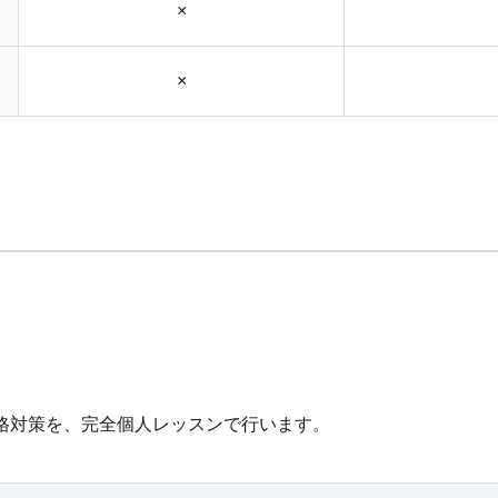
×
×
）
stのWordの合格対策を、完全個人レッスンで行います。