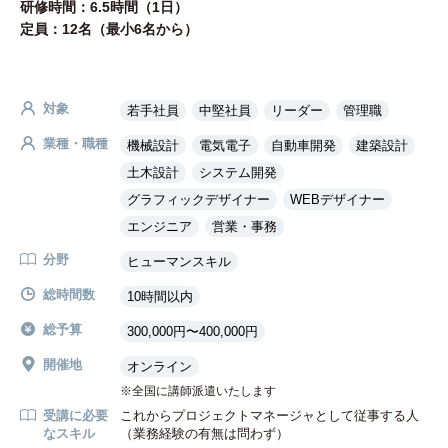
研修時間：6.5時間（1日）
定員：12名（最小6名から）
対象
若手社員
中堅社員
リーダー
管理職
業種・職種
機械設計
電気電子
自動車開発
建築設計
土木設計
システム開発
グラフィックデザイナー
WEBデザイナー
エンジニア
営業・事務
分野
ヒューマンスキル
総時間数
10時間以内
総予算
300,000円〜400,000円
開催地
オンライン
全国に講師派遣いたします
受講に必要
これからプロジェクトマネージャとして従事する人
なスキル
（業務経験の有無は問わず）