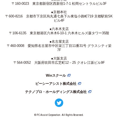
〒160-0023 東京都新宿区西新宿1-7-1 松岡セントラルビル3F
●京都本社
〒600-8216 京都市下京区烏丸通七条下ル東塩小路町719 京都駅前SK
ビル4F
●六本木支店
〒106-6135 東京都港区六本木6-10-1 六本木ヒルズ森タワー35階
●名古屋支店
〒460-0008 愛知県名古屋市中区栄三丁目11番31号 グラスシティ栄
7F
●大阪支店
〒564-0052 大阪府吹田市広芝町12－25 クオレ江坂ビル9F
Winスクール
ピーシーアシスト株式会社
テクノプロ・ホールディングス株式会社
© PC Assist Corporation. All Rights Reserved.