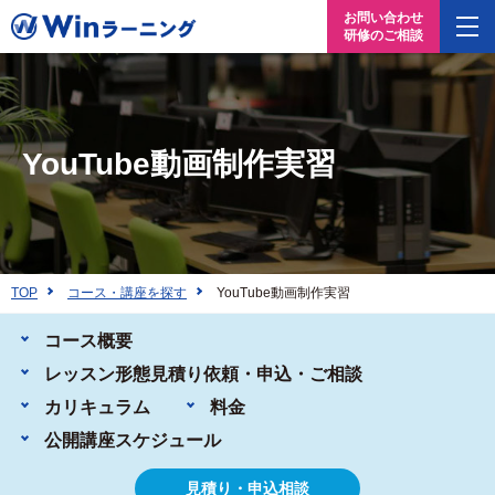
お問い合わせ
研修のご相談
YouTube動画制作実習
TOP
コース・講座を探す
YouTube動画制作実習
コース概要
レッスン形態
見積り依頼・申込・ご相談
カリキュラム
料金
公開講座
スケジュール
見積り・申込相談