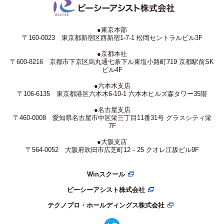
●東京本部
〒160-0023 東京都新宿区西新宿1-7-1 松岡セントラルビル3F
●京都本社
〒600-8216 京都市下京区烏丸通七条下ル東塩小路町719 京都駅前SK
ビル4F
●六本木支店
〒106-6135 東京都港区六本木6-10-1 六本木ヒルズ森タワー35階
●名古屋支店
〒460-0008 愛知県名古屋市中区栄三丁目11番31号 グラスシティ栄
7F
●大阪支店
〒564-0052 大阪府吹田市広芝町12－25 クオレ江坂ビル9F
Winスクール
ピーシーアシスト株式会社
テクノプロ・ホールディングス株式会社