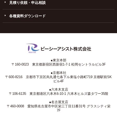
見積り依頼・申込相談
各種資料ダウンロード
●東京本部
〒160-0023 東京都新宿区西新宿1-7-1 松岡セントラルビル3F
●京都本社
〒600-8216 京都市下京区烏丸通七条下ル東塩小路町719 京都駅前SK
ビル4F
●六本木支店
〒106-6135 東京都港区六本木6-10-1 六本木ヒルズ森タワー35階
●名古屋支店
〒460-0008 愛知県名古屋市中区栄三丁目11番31号 グラスシティ栄
7F